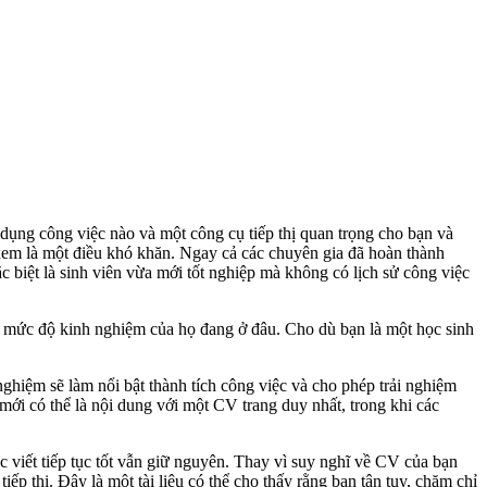
dụng công việc nào và một công cụ tiếp thị quan trọng cho bạn và
xem là một điều khó khăn. Ngay cả các chuyên gia đã hoàn thành
c biệt là sinh viên vừa mới tốt nghiệp mà không có lịch sử công việc
ể mức độ kinh nghiệm của họ đang ở đâu. Cho dù bạn là một học sinh
ghiệm sẽ làm nổi bật thành tích công việc và cho phép trải nghiệm
ới có thể là nội dung với một CV trang duy nhất, trong khi các
c viết tiếp tục tốt vẫn giữ nguyên. Thay vì suy nghĩ về CV của bạn
ếp thị. Đây là một tài liệu có thể cho thấy rằng bạn tận tụy, chăm chỉ