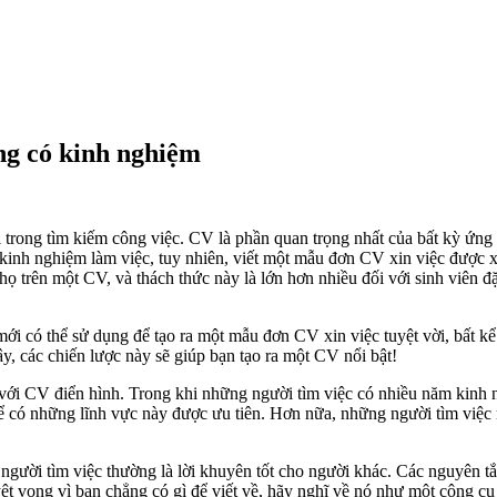
ng có kinh nghiệm
 trong tìm kiếm công việc. CV là phần quan trọng nhất của bất kỳ ứng 
 kinh nghiệm làm việc, tuy nhiên, viết một mẫu đơn CV xin việc được 
ọ trên một CV, và thách thức này là lớn hơn nhiều đối với sinh viên đặ
ới có thể sử dụng để tạo ra một mẫu đơn CV xin việc tuyệt vời, bất k
ây, các chiến lược này sẽ giúp bạn tạo ra một CV nổi bật!
 với CV điển hình. Trong khi những người tìm việc có nhiều năm kinh n
ể có những lĩnh vực này được ưu tiên. Hơn nữa, những người tìm việc m
người tìm việc thường là lời khuyên tốt cho người khác. Các nguyên tắ
ệt vọng vì bạn chẳng có gì để viết về, hãy nghĩ về nó như một công cụ ti