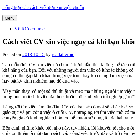
Skip
Tổng hợp các cách viết đơn xin việc chuẩn
to
content
Menu
Về RCderuimte
Cách viết CV xin việc ngay cả khi bạn khô
Posted on
2018-10-15
by
readafterme
Tạo mẫu đơn CV xin việc của bạn là bước đầu tiên không thể tách rời
khả năng của bạn. Đối với những người tìm việc có ít hoặc không có
cũng có thể gặp khó khăn trong việc trình bày khả năng làm việc của h
hay bất kỳ kinh nghiệm nào để đưa vào.
May mắn thay, có một số thủ thuật và mẹo mà những người tìm việc m
trung học, một sinh viên đại học, hoặc một sinh viên tốt nghiệp gần đ
Là người tìm việc làm lần đầu, CV của bạn sẽ có một số khác biệt so
giáo dục và phi công việc ở cuối CV, những người tìm việc mới có th
chuyên gia có kinh nghiệm hơn có thể muốn sử dụng tối đa hai trang.
Bên cạnh những khác biệt nhỏ này, tuy nhiên, lời khuyên tốt cho một 
chỉ đơn thuần là một danh sách các công việc trước đây và trở nên tuy