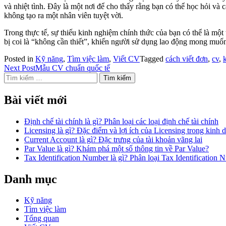
và nhiệt tình. Đây là một nơi để cho thấy rằng bạn có thể học hỏi và 
không tạo ra một nhân viên tuyệt vời.
Trong thực tế, sự thiếu kinh nghiệm chính thức của bạn có thể là mộ
bị coi là “không cần thiết”, khiến người sử dụng lao động mong muốn
Posted in
Kỹ năng
,
Tìm việc làm
,
Viết CV
Tagged
cách viết đơn
,
cv
,
Điều
Next Post
Mẫu CV chuẩn quốc tế
Tìm
hướng
kiếm
bài
cho:
Bài viết mới
viết
Định chế tài chính là gì? Phân loại các loại định chế tài chính
Licensing là gì? Đặc điểm và lợi ích của Licensing trong kinh 
Current Account là gì? Đặc trưng của tài khoản vãng lai
Par Value là gì? Khám phá một số thông tin về Par Value?
Tax Identification Number là gì? Phân loại Tax Identification
Danh mục
Kỹ năng
Tìm việc làm
Tổng quan