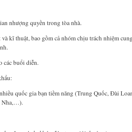
gian nhượng quyền trong tòa nhà.
t và kĩ thuật, bao gồm cả nhóm chịu trách nhiệm cun
ảnh.
o các buổi diễn.
khẩu:
nhiều quốc gia bạn tiềm năng (Trung Quốc, Đài Loa
n Nha,…).