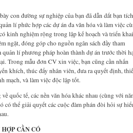
 bày con đường sự nghiệp của bạn đã dẫn dắt bạn tíc
uản lí phức hợp các dự án đa văn hóa và làm việc c
có kinh nghiệm rộng trong lập kế hoạch và triển kha
hiêm ngặt, đóng góp cho nguồn ngân sách đầy tham
quản lí phương pháp hoàn thành dự án trước thời h
ại. Trong mẫu đơn CV xin việc, bạn cũng cần nhấn
n khích, thúc đẩy nhân viên, đưa ra quyết định, thiế
nh mạch, và làm việc độc lập tốt.
g về quốc tế, các nền văn hóa khác nhau (cùng với nă
ó có thể giải quyết các cuộc đàm phán đòi hỏi sự hiể
hau.
 HỢP CẦN CÓ