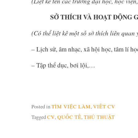
(Liệt kê tên các trường đại học, học việ
SỞ THÍCH VÀ HOẠT ĐỘNG GI
(Có thể liệt kê một số sở thích liên quan
– Lịch sử, âm nhạc, xã hội học, tâm lí h
– Tập thể dục, bơi lội,…
Posted in
TÌM VIỆC LÀM
,
VIẾT CV
Tagged
CV
,
QUỐC TẾ
,
THỦ THUẬT