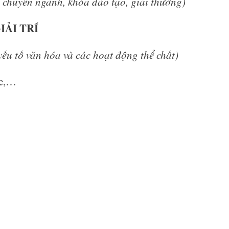
n, chuyên ngành, khóa đào tạo, giải thưởng)
ẢI TRÍ
 yếu tố văn hóa và các hoạt động thể chất)
ọc,…