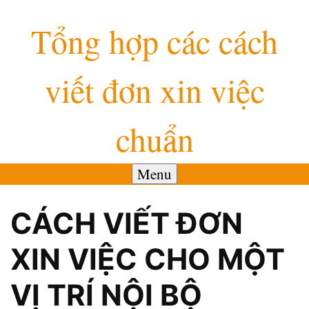
Skip
Tổng hợp các cách
to
content
viết đơn xin việc
chuẩn
Menu
CÁCH VIẾT ĐƠN
XIN VIỆC CHO MỘT
VỊ TRÍ NỘI BỘ